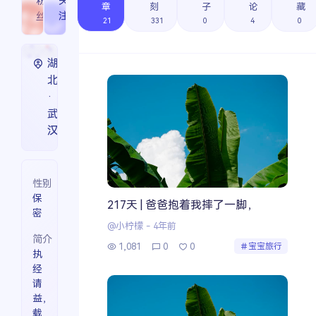
粉
0
关
0
章
刻
子
论
藏
丝
注
21
331
0
4
0
湖
北
·
武
搜索
汉
热门分类
性别
保
217天 | 爸爸抱着我摔了一脚，
成长日记
宝宝辅食
宝宝课堂
密
@小柠檬
-
4年前
宝宝旅行
简介
1,081
0
0
宝宝旅行
执
经
请
益，
载