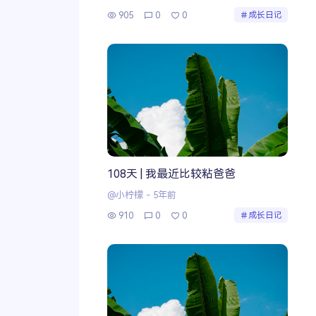
905
0
0
成长日记
108天 | 我最近比较粘爸爸
@小柠檬
-
5年前
910
0
0
成长日记