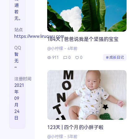
道
若
无。
站点
https://www.liruowu.com
184天 | 爸爸说我是个坚强的宝宝
QQ
@小柠檬
-
4年前
暂
911
0
0
成长日记
无
~
注册时间
2021
年
09
月
24
日
123天 | 四个月的小胖子啦
@小柠檬
-
5年前