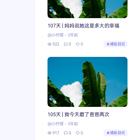
107天 | 妈妈说她这是多大的幸福
@小柠檬
-
5年前
922
0
0
成长日记
105天 | 我今天磨了爸爸两次
@小柠檬
-
5年前
917
0
0
成长日记