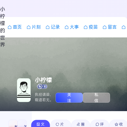
小
柠
檬
首页
片刻
记录
大事
疫苗
留言
的
世
界
小柠檬
关
私
执经请益，
载道若无。
注
信
文
片
圈
评
收