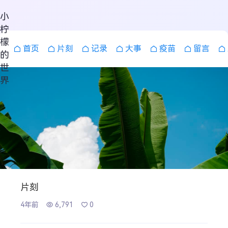
小
柠
檬
首页
片刻
记录
大事
疫苗
留言
的
世
界
片刻
搜索
4年前
6,791
0