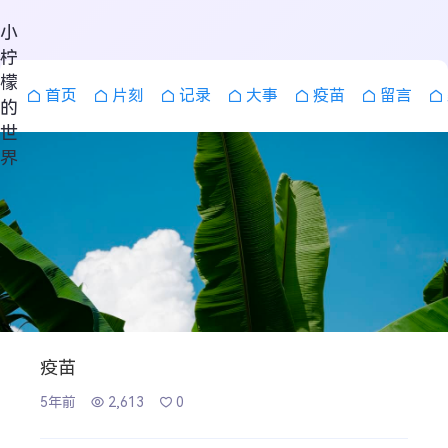
小
柠
檬
首页
片刻
记录
大事
疫苗
留言
的
世
界
疫苗
5年前
2,613
0
搜索