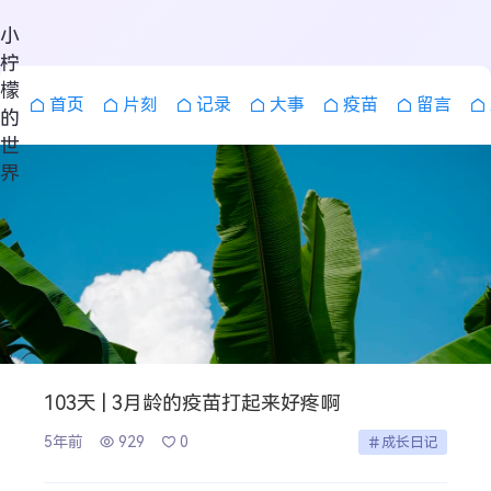
小
柠
檬
首页
片刻
记录
大事
疫苗
留言
的
世
界
103天 | 3月龄的疫苗打起来好疼啊
5年前
929
0
成长日记