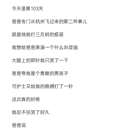
搜索
今天是第103天
爸爸专门从杭州飞过来的第二件事儿
热门分类
就是陪我打三月龄的疫苗
成长日记
宝宝辅食
宝宝课堂
我想给爸爸表演一个什么叫坚强
宝宝旅行
大腿上的那针我只哭了一下
爸爸夸我是个勇敢的男孩子
可护士又给我的胳膊打了一针
这次真的好疼
我忍不住哭了好久
爸爸说