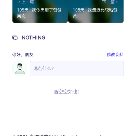
上一篇
下一篇
105天 | 我今天磨了爸爸
108天 | 我最近比较粘爸
两次
爸
NOTHING
你好，
朋友
修改资料
空空如也！