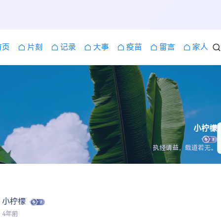
首页
片刻
记录
大事
疫苗
留言
家人
小柠檬
执经请益，载道若无。
小柠檬
4年前