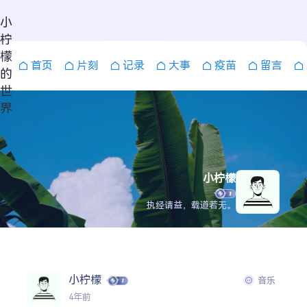
小
柠
檬
首页
片刻
记录
大事
疫苗
留言
的
世
界
小柠檬
执经请益，载道若无。
搜索
小柠檬
音乐
4年前