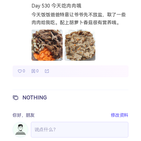
Day 530 今天吃肉肉哦
热门分类
今天饭饭爸爸特意让爷爷先不放盐，取了一些
肉肉给我吃。配上胡萝卜香菇很有营养哦。
成长日记
宝宝辅食
宝宝课堂
宝宝旅行
0
0
NOTHING
你好，
朋友
修改资料