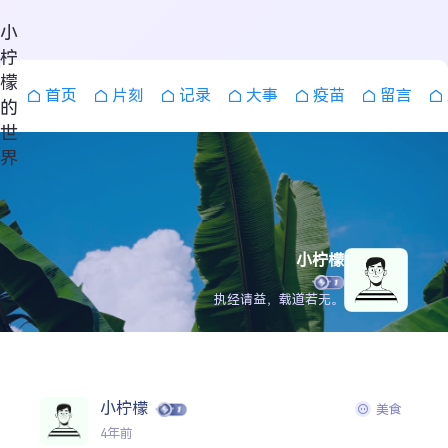
小
柠
檬
首页
片刻
记录
大事
疫苗
留言
的
世
界
小柠檬
执经请益，载道若无。
搜索
小柠檬
美食
4年前