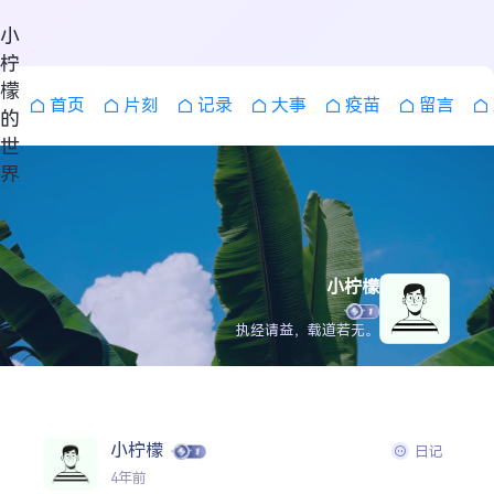
小
柠
檬
首页
片刻
记录
大事
疫苗
留言
的
世
界
小柠檬
执经请益，载道若无。
小柠檬
日记
搜索
4年前