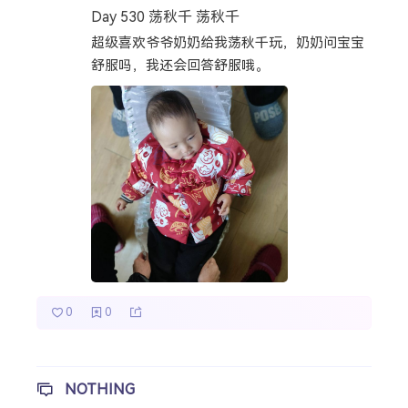
Day 530 荡秋千 荡秋千
热门分类
超级喜欢爷爷奶奶给我荡秋千玩，奶奶问宝宝
舒服吗，我还会回答舒服哦。
成长日记
宝宝辅食
宝宝课堂
宝宝旅行
0
0
NOTHING