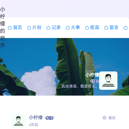
小
柠
檬
首页
片刻
记录
大事
疫苗
留言
的
世
界
小柠檬
执经请益，载道若无。
搜索
小柠檬
音乐
4年前