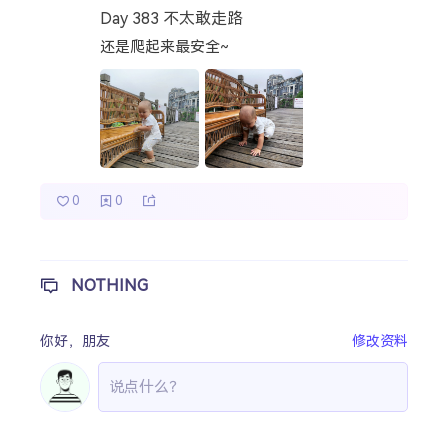
Day 383 不太敢走路
热门分类
还是爬起来最安全~
成长日记
宝宝辅食
宝宝课堂
宝宝旅行
0
0
NOTHING
你好，
朋友
修改资料