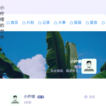
小
柠
檬
首页
片刻
记录
大事
疫苗
留言
的
世
界
小柠檬
执经请益，载道若无。
搜索
小柠檬
日记
4年前