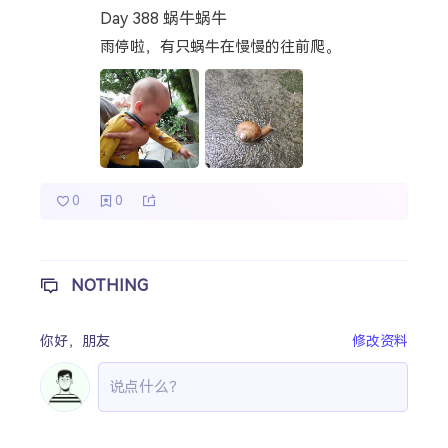
Day 388 蜗牛蜗牛
热门分类
雨停啦，有只蜗牛在慢慢的往前爬。
成长日记
宝宝辅食
宝宝课堂
宝宝旅行
0
0
NOTHING
你好，
朋友
修改资料