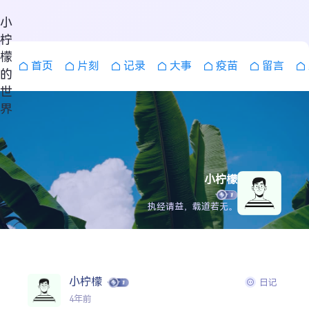
小
柠
檬
首页
片刻
记录
大事
疫苗
留言
的
世
界
小柠檬
执经请益，载道若无。
搜索
小柠檬
日记
4年前