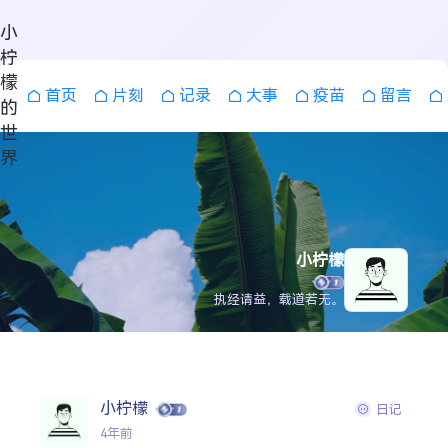
小
柠
檬
首页
片刻
记录
大事
疫苗
留言
的
世
界
小柠檬
执经请益，载道若无。
搜索
小柠檬
日记
4年前