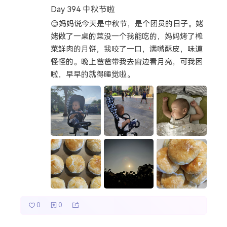
Day 394 中秋节啦
热门分类
😊妈妈说今天是中秋节，是个团员的日子。姥
姥做了一桌的菜没一个我能吃的，妈妈烤了榨
成长日记
宝宝辅食
宝宝课堂
菜鲜肉的月饼，我咬了一口，满嘴酥皮，味道
怪怪的。晚上爸爸带我去窗边看月亮，可我困
宝宝旅行
啦，早早的就得睡觉啦。
0
0