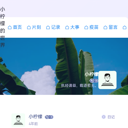
小
柠
檬
首页
片刻
记录
大事
疫苗
留言
的
世
界
小柠檬
执经请益，载道若无。
小柠檬
日记
搜索
4年前