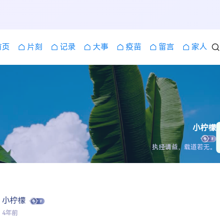
首页
片刻
记录
大事
疫苗
留言
家人
小柠檬
执经请益，载道若无。
小柠檬
4年前