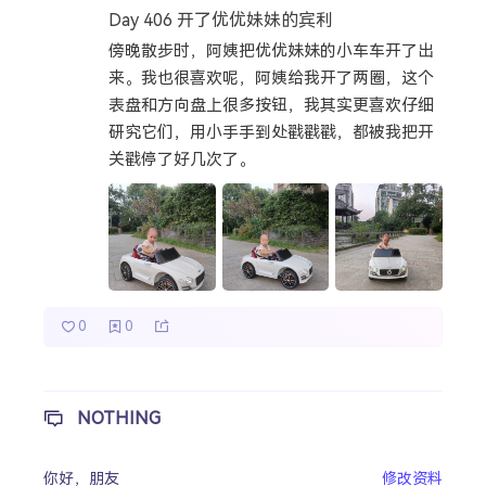
Day 406 开了优优妹妹的宾利
热门分类
傍晚散步时，阿姨把优优妹妹的小车车开了出
来。我也很喜欢呢，阿姨给我开了两圈，这个
成长日记
宝宝辅食
宝宝课堂
表盘和方向盘上很多按钮，我其实更喜欢仔细
宝宝旅行
研究它们，用小手手到处戳戳戳，都被我把开
关戳停了好几次了。
0
0
NOTHING
你好，
朋友
修改资料