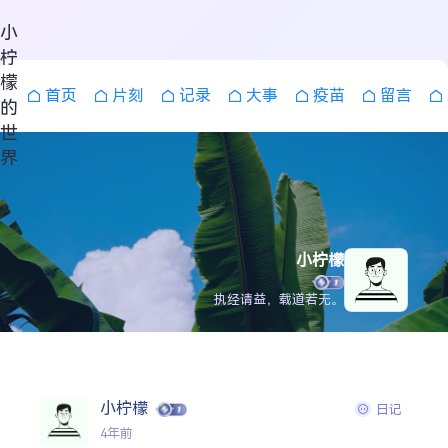
小
柠
檬
首页
片刻
记录
大事
疫苗
留言
的
世
界
小柠檬
执经请益，载道若无。
小柠檬
日记
搜索
4年前