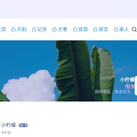
首页
片刻
记录
大事
疫苗
留言
家人
小柠檬
执经请益，载道若无。
小柠檬
4年前