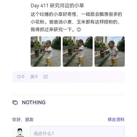
Day 411 研究河边的小草
热门分类
这个吐穗的小草好奇怪，一碰就会飘落很多的
小花粉。爸爸说小麦、玉米都有这样授粉的，
成长日记
宝宝辅食
宝宝课堂
我得抓过来研究一下。😊
宝宝旅行
0
0
NOTHING
你好，
朋友
修改资料