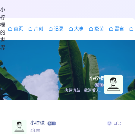
小
柠
檬
首页
片刻
记录
大事
疫苗
留言
的
世
界
小柠檬
执经请益，载道若无。
搜索
小柠檬
日记
4年前