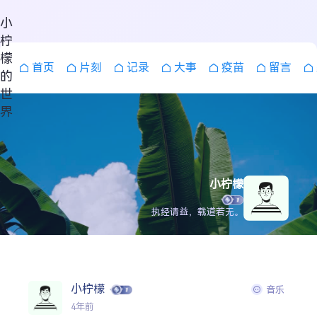
小
柠
檬
首页
片刻
记录
大事
疫苗
留言
的
世
界
小柠檬
执经请益，载道若无。
搜索
小柠檬
音乐
4年前