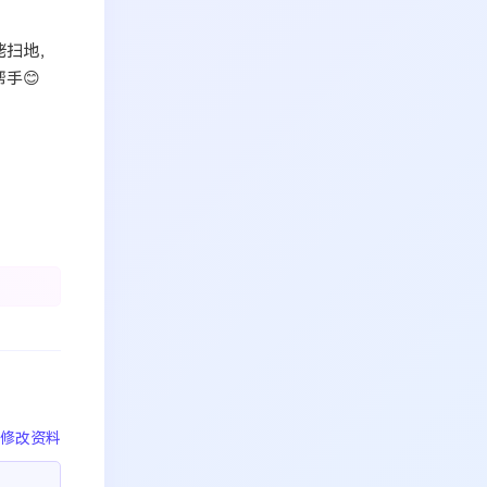
姥扫地，
手😊
修改资料