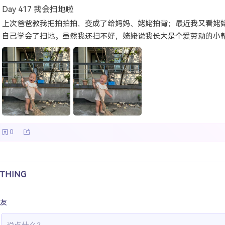
Day 417 我会扫地啦
上次爸爸教我把拍拍拍，变成了给妈妈、姥姥拍背；最近我又看姥
自己学会了扫地。虽然我还扫不好，姥姥说我长大是个爱劳动的小帮
0
THING
友