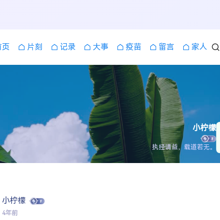
首页
片刻
记录
大事
疫苗
留言
家人
小柠檬
执经请益，载道若无。
小柠檬
4年前