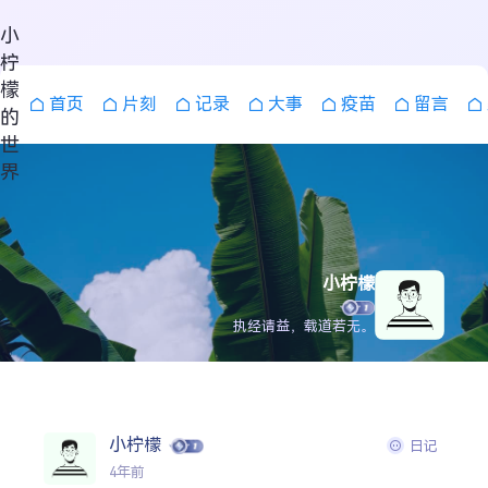
小
柠
檬
首页
片刻
记录
大事
疫苗
留言
的
世
界
小柠檬
执经请益，载道若无。
小柠檬
日记
搜索
4年前