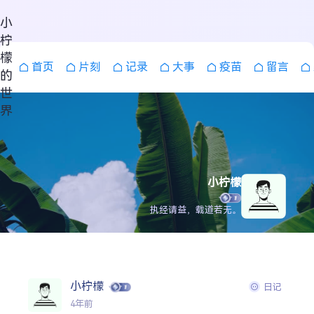
小
柠
檬
首页
片刻
记录
大事
疫苗
留言
的
世
界
小柠檬
执经请益，载道若无。
小柠檬
日记
搜索
4年前