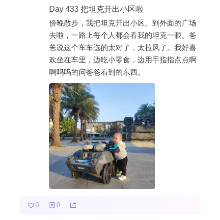
Day 433 把坦克开出小区啦
傍晚散步，我把坦克开出小区。到外面的广场
热门分类
去啦，一路上每个人都会看我的坦克一眼。爸
成长日记
宝宝辅食
宝宝课堂
爸说这个车车选的太对了，太拉风了。我好喜
欢坐在车里，边吃小零食，边用手指指点点啊
宝宝旅行
啊呜呜的问爸爸看到的东西。
0
0