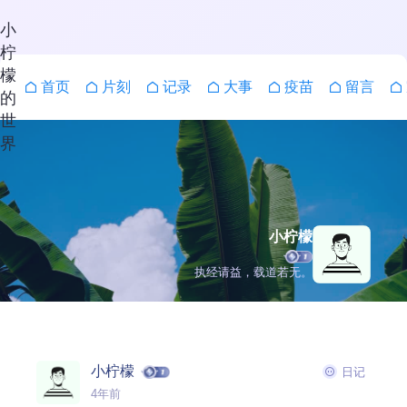
小
柠
檬
首页
片刻
记录
大事
疫苗
留言
的
世
界
小柠檬
执经请益，载道若无。
小柠檬
日记
搜索
4年前