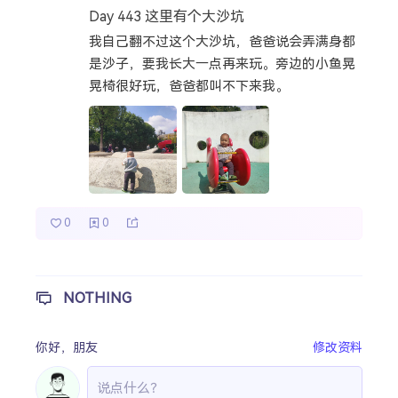
Day 443 这里有个大沙坑
热门分类
我自己翻不过这个大沙坑，爸爸说会弄满身都
是沙子，要我长大一点再来玩。旁边的小鱼晃
成长日记
宝宝辅食
宝宝课堂
晃椅很好玩，爸爸都叫不下来我。
宝宝旅行
0
0
NOTHING
你好，
朋友
修改资料