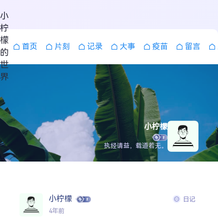
小
柠
檬
首页
片刻
记录
大事
疫苗
留言
的
世
界
小柠檬
执经请益，载道若无。
搜索
小柠檬
日记
4年前