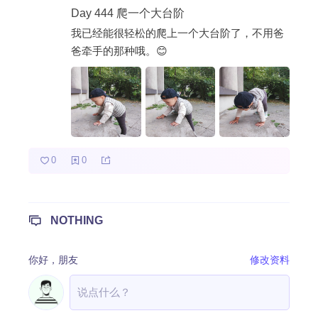
Day 444 爬一个大台阶
热门分类
我已经能很轻松的爬上一个大台阶了，不用爸
爸牵手的那种哦。😊
成长日记
宝宝辅食
宝宝课堂
宝宝旅行
0
0
NOTHING
你好，
朋友
修改资料