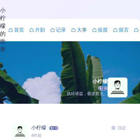
小
柠
檬
首页
片刻
记录
大事
疫苗
留言
的
世
界
小柠檬
执经请益，载道若无。
搜索
小柠檬
日记
4年前