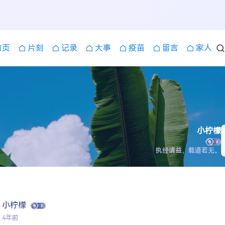
首页
片刻
记录
大事
疫苗
留言
家人
小柠檬
执经请益，载道若无。
小柠檬
4年前