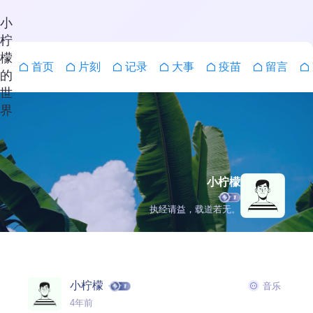
小
柠
檬
首页
片刻
记录
大事
疫苗
留言
的
世
界
小柠檬
执经请益，载道若无。
搜索
小柠檬
音乐
4年前