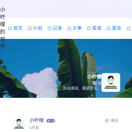
小
柠
檬
首页
片刻
记录
大事
疫苗
留言
的
世
界
小柠檬
执经请益，载道若无。
搜索
小柠檬
音乐
4年前