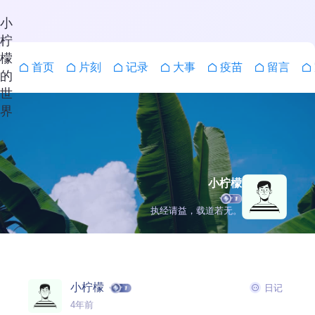
小
柠
檬
首页
片刻
记录
大事
疫苗
留言
的
世
界
小柠檬
执经请益，载道若无。
搜索
小柠檬
日记
4年前