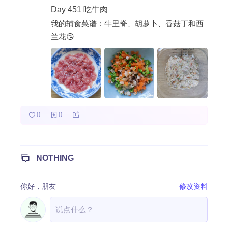
Day 451 吃牛肉
热门分类
我的辅食菜谱：牛里脊、胡萝卜、香菇丁和西
兰花😘
成长日记
宝宝辅食
宝宝课堂
宝宝旅行
0
0
NOTHING
你好，
朋友
修改资料