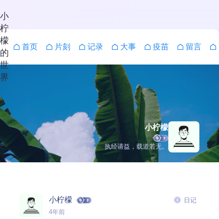
小
柠
檬
首页
片刻
记录
大事
疫苗
留言
的
世
界
小柠檬
执经请益，载道若无。
搜索
小柠檬
日记
4年前