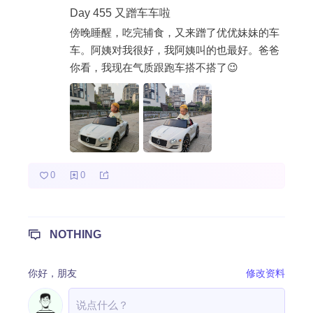
Day 455 又蹭车车啦
热门分类
傍晚睡醒，吃完辅食，又来蹭了优优妹妹的车
车。阿姨对我很好，我阿姨叫的也最好。爸爸
成长日记
宝宝辅食
宝宝课堂
你看，我现在气质跟跑车搭不搭了😉
宝宝旅行
0
0
NOTHING
你好，
朋友
修改资料