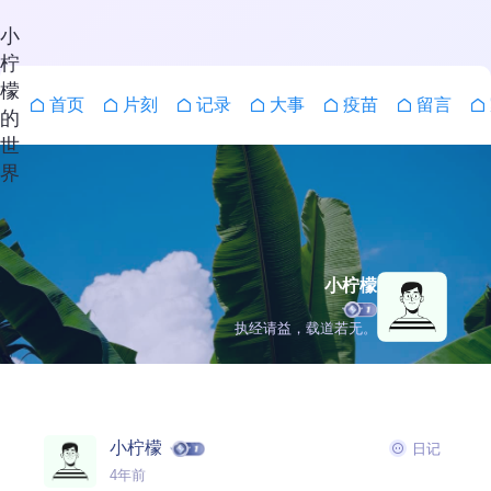
小
柠
檬
首页
片刻
记录
大事
疫苗
留言
的
世
界
小柠檬
执经请益，载道若无。
搜索
小柠檬
日记
4年前